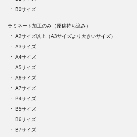
38
209,000円
B0サイズ
39
214,500円
ラミネート加工のみ（原稿持ち込み）
40
220,000円
A2サイズ以上（A3サイズより大きいサイズ）
41
225,500円
A3サイズ
42
231,000円
A4サイズ
43
236,500円
A5サイズ
44
242,000円
A6サイズ
45
247,500円
A7サイズ
46
253,000円
B4サイズ
47
258,500円
B5サイズ
48
264,000円
B6サイズ
49
269,500円
B7サイズ