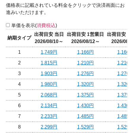
価格表に記載されている料金をクリックで決済画面にお
進みいただけます。
単価を表示(
消費税込
)
出荷目安 当日
出荷目安 1営業日
出荷目安 2
納期タイプ
2026/08/10～
2026/08/12～
2026/08/
1
1,749円
1,166円
1,166
2
1,815円
1,210円
1,210
3
1,903円
1,276円
1,276
4
1,980円
1,320円
1,320
5
2,068円
1,375円
1,375
6
2,134円
1,430円
1,430
7
2,233円
1,485円
1,485
8
2,299円
1,529円
1,529