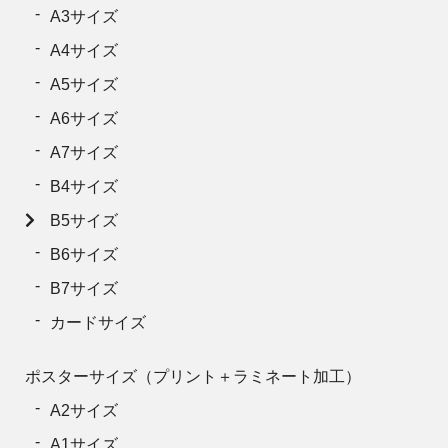
A3サイズ
250
21,659円
14,443円
14,443
A4サイズ
300
25,663円
17,105円
17,105
A5サイズ
350
29,667円
19,778円
19,778
A6サイズ
400
33,660円
22,440円
22,440
A7サイズ
450
37,664円
25,113円
25,113
B4サイズ
500
41,668円
27,775円
27,775
B5サイズ
550
45,672円
30,448円
30,448
B6サイズ
600
49,665円
33,110円
33,110
B7サイズ
カードサイズ
650
53,669円
35,783円
35,783
700
57,673円
38,445円
38,445
ポスターサイズ（プリント＋ラミネート加工）
750
61,677円
41,118円
41,118
A2サイズ
800
65,670円
43,780円
43,780
A1サイズ