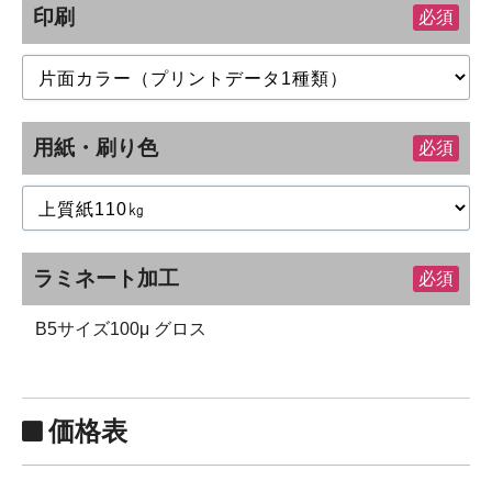
印刷
必須
用紙・刷り色
必須
ラミネート加工
必須
B5サイズ100μ グロス
価格表