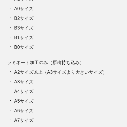
850
69,674円
46,453円
46,453
A0サイズ
900
73,678円
49,115円
49,115
B2サイズ
950
77,682円
51,788円
51,788
B3サイズ
1000
81,675円
54,450円
54,450
B1サイズ
B0サイズ
ラミネート加工のみ（原稿持ち込み）
A2サイズ以上（A3サイズより大きいサイズ）
A3サイズ
A4サイズ
A5サイズ
A6サイズ
A7サイズ